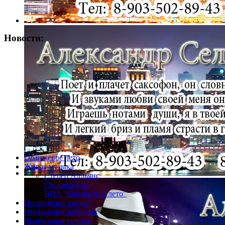
Новости:
Оранжевое лето
Живая музыка
Стерео Алльянс
Сильвер-Бэнд
ВИА "Оранжевое лето"
Проведение свадеб
Проведение юбилеев
Выпускные вечера