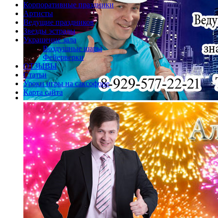
Корпоративные праздники
Артисты
Ведущие праздников
Звезды эстрады
Украшение зала
Воздушные шары
Фейерверки
ОТЗЫВЫ
Статьи
Уроки игры на саксофоне
Карта сайта